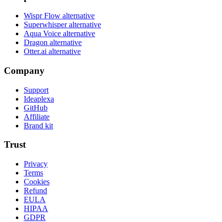
Wispr Flow alternative
Superwhisper alternative
Aqua Voice alternative
Dragon alternative
Otter.ai alternative
Company
Support
Ideaplexa
GitHub
Affiliate
Brand kit
Trust
Privacy
Terms
Cookies
Refund
EULA
HIPAA
GDPR