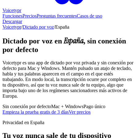
Voicetypr
Funciones
Precios
Preguntas frecuentes
Casos de uso
Descargar
Voicetypr
/
Dictado por voz
/
España
España
Dictado por voz en
, sin conexión
por defecto
Voicetypr es una app de dictado por voz privada y sin conexión por
defecto para Mac y Windows. Mantén pulsado un atajo de teclado,
habla y tus palabras aparecen en el campo en el que estés
trabajando. En modo local, la transcripción ocurre por completo en
tu dispositivo, así que tu voz nunca sale de tu equipo, algo que
importa bajo uno de los regímenes sancionadores más activos de
Europa.
Sin conexión por defecto
Mac + Windows
Pago único
Empieza la prueba gratis de 3 días
Ver precios
Privacidad en España
Tu voz nunca sale de tu dispositivo