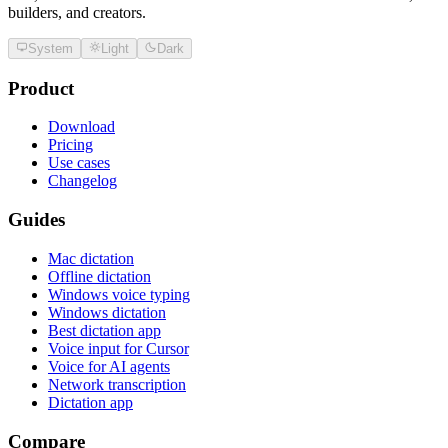
builders, and creators.
System
Light
Dark
Product
Download
Pricing
Use cases
Changelog
Guides
Mac dictation
Offline dictation
Windows voice typing
Windows dictation
Best dictation app
Voice input for Cursor
Voice for AI agents
Network transcription
Dictation app
Compare