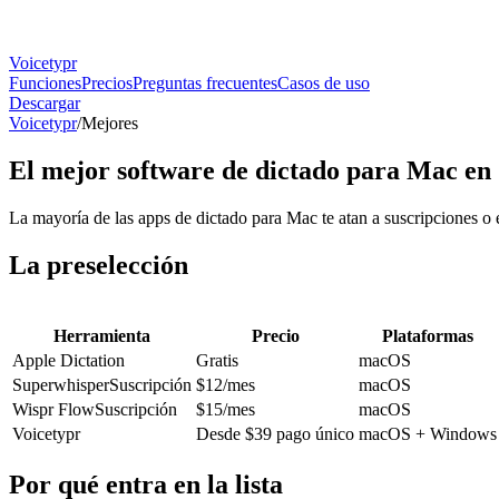
Voicetypr
Funciones
Precios
Preguntas frecuentes
Casos de uso
Descargar
Voicetypr
/
Mejores
El mejor software de dictado para Mac en
La mayoría de las apps de dictado para Mac te atan a suscripciones o e
La preselección
Herramienta
Precio
Plataformas
Apple Dictation
Gratis
macOS
Superwhisper
Suscripción
$12/mes
macOS
Wispr Flow
Suscripción
$15/mes
macOS
Voicetypr
Desde $39 pago único
macOS + Windows
Por qué entra en la lista