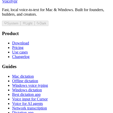
Voicetypr
Fast, local voice-to-text for Mac & Windows. Built for founders,
builders, and creators.
System
Light
Dark
Product
Download
Pricing
Use cases
Changelog
Guides
Mac dictation
Offline dictation
Windows voice typing
Windows dictation
Best dictation app
Voice input for Cursor
Voice for AI agents
Network transcription
Dictation app