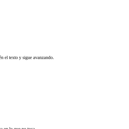
én el texto y sigue avanzando.
va en lo que no toca.