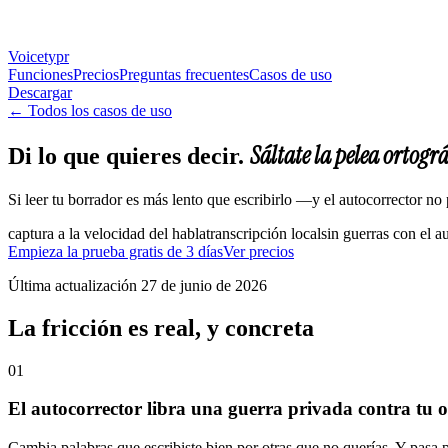
Voicetypr
Funciones
Precios
Preguntas frecuentes
Casos de uso
Descargar
←
Todos los casos de uso
Sáltate la pelea ortográ
Di lo que quieres decir.
Si leer tu borrador es más lento que escribirlo —y el autocorrector no
captura a la velocidad del habla
transcripción local
sin guerras con el a
Empieza la prueba gratis de 3 días
Ver precios
Última actualización
27 de junio de 2026
La fricción es real, y concreta
01
El autocorrector libra una guerra privada contra tu o
Cambia palabras que escribiste bien por otras que no querías. Y pasa po