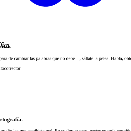
fica.
 para de cambiar las palabras que no debe—, sáltate la pelea. Habla, obt
utocorrector
rtografía.
r alto las que escribiste mal. En cualquier caso, gastas energía cogniti