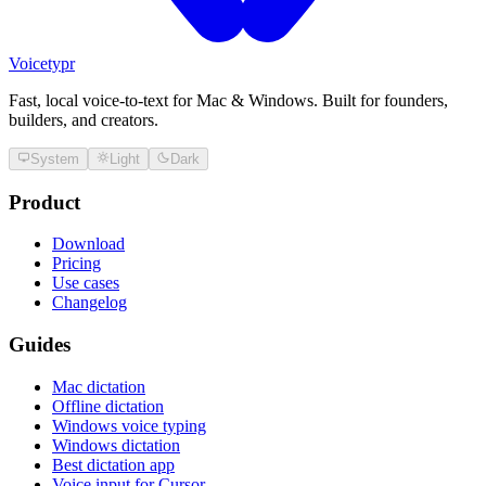
Voicetypr
Fast, local voice-to-text for Mac & Windows. Built for founders,
builders, and creators.
System
Light
Dark
Product
Download
Pricing
Use cases
Changelog
Guides
Mac dictation
Offline dictation
Windows voice typing
Windows dictation
Best dictation app
Voice input for Cursor