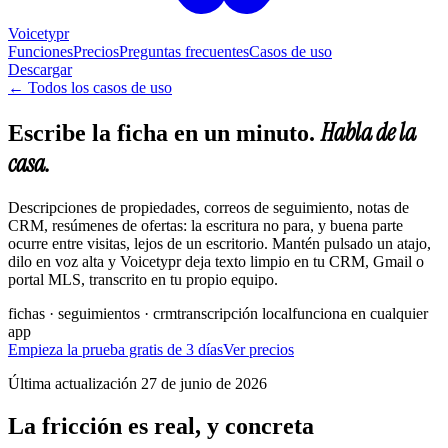
Voicetypr
Funciones
Precios
Preguntas frecuentes
Casos de uso
Descargar
←
Todos los casos de uso
Habla de la
Escribe la ficha en un minuto.
casa.
Descripciones de propiedades, correos de seguimiento, notas de
CRM, resúmenes de ofertas: la escritura no para, y buena parte
ocurre entre visitas, lejos de un escritorio. Mantén pulsado un atajo,
dilo en voz alta y Voicetypr deja texto limpio en tu CRM, Gmail o
portal MLS, transcrito en tu propio equipo.
fichas · seguimientos · crm
transcripción local
funciona en cualquier
app
Empieza la prueba gratis de 3 días
Ver precios
Última actualización
27 de junio de 2026
La fricción es real, y concreta